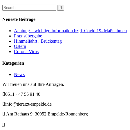
Neueste Beiträge
Achtung – wichtige Information bzgl. Covid 19- Maßnahmen
Praxisübergabe
Himmelfahrt , Brückentag
Ostern
Corona Virus
Kategorien
News
Wir freuen uns auf Ihre Anfragen.
0511 - 47 55 91 40
info@tierarzt-empelde.de
Am Rathaus 9, 30952 Empelde-Ronnenberg