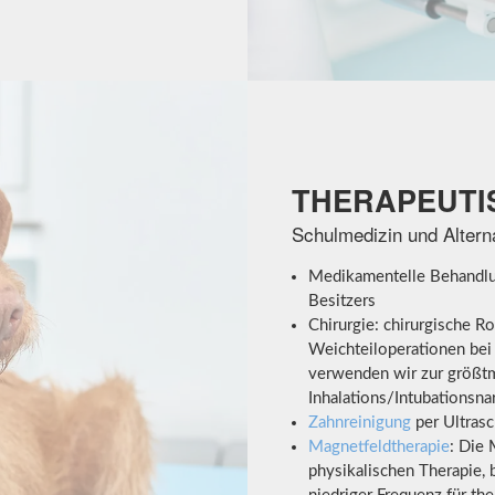
THERAPEUTI
Schulmedizin und Altern
Medikamentelle Behandlu
Besitzers
Chirurgie: chirurgische R
Weichteiloperationen be
verwenden wir zur größtm
Inhalations/Intubationsn
Zahnreinigung
per Ultrasc
Magnetfeldtherapie
: Die 
physikalischen Therapie, 