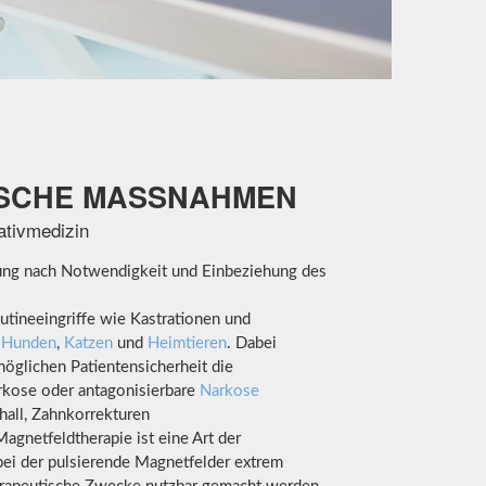
SCHE MASSNAHMEN
ativmedizin
ng nach Notwendigkeit und Einbeziehung des
outineeingriffe wie Kastrationen und
i
Hunden
,
Katzen
und
Heimtieren
. Dabei
öglichen Patientensicherheit die
arkose oder antagonisierbare
Narkose
hall, Zahnkorrekturen
Magnetfeldtherapie ist eine Art der
bei der pulsierende Magnetfelder extrem