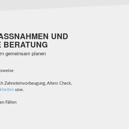
SSNAHMEN UND K
BERATUNG
ern gemeinsam planen
usweise
ch Zahnsteinvorbeugung, Alters Check,
kheiten
usw.
e
en Fällen