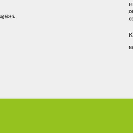
H
O
ugeben.
C
K
N