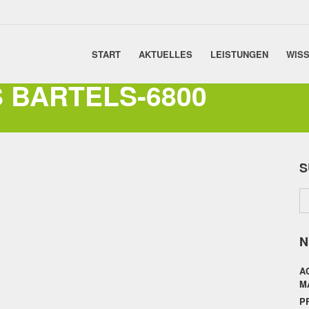
START
AKTUELLES
LEISTUNGEN
WISS
S BARTELS-6800
S
N
A
M
P