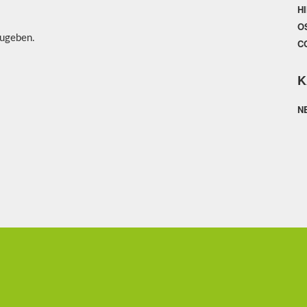
H
O
ugeben.
C
K
N