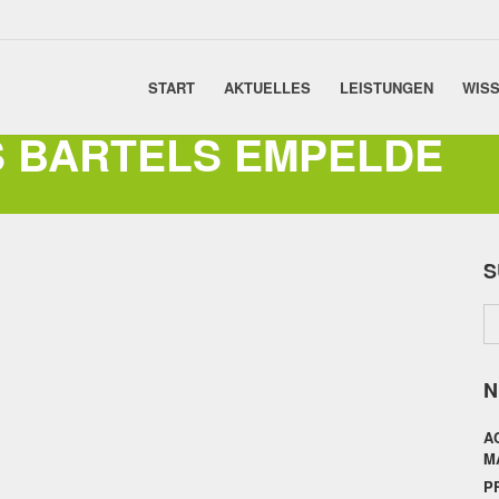
START
AKTUELLES
LEISTUNGEN
WISS
S BARTELS EMPELDE
S
N
A
M
P