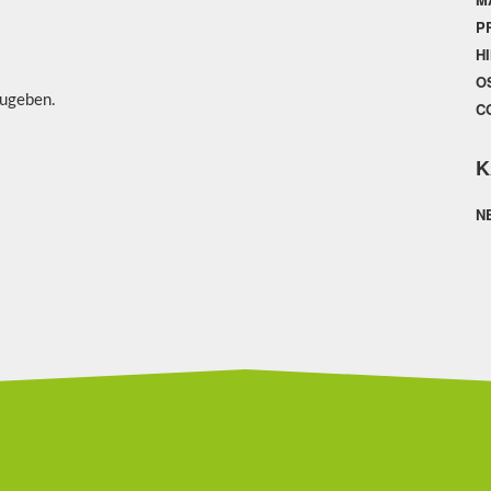
P
H
O
ugeben.
C
K
N