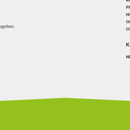
P
H
O
ugeben.
C
K
N