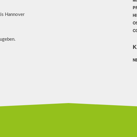
P
axis Hannover
H
O
C
ugeben.
K
N