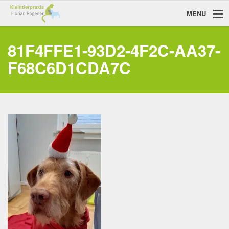
MENU
81F4FFE1-93D2-4F2C-AA37-
F68C6D1CDA7C