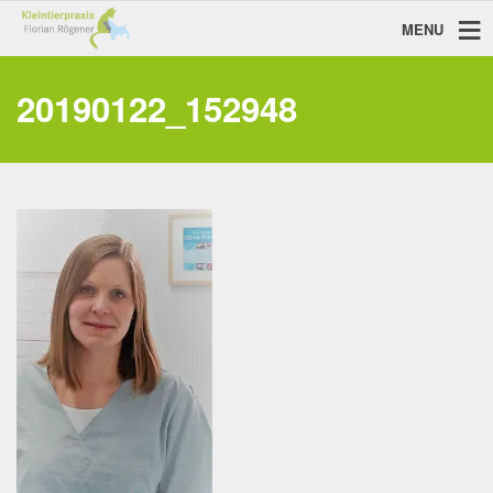
MENU
20190122_152948